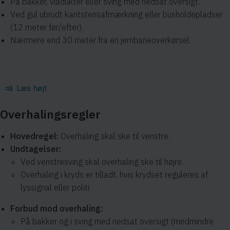
På bakker, viadukter eller sving med nedsat oversigt.
Ved gul ubrudt kantstensafmærkning eller busholdepladser
(12 meter før/efter).
Nærmere end 30 meter fra en jernbaneoverkørsel.
Læs højt
Overhalingsregler
Hovedregel:
Overhaling skal ske til venstre.
Undtagelser:
Ved venstresving skal overhaling ske til højre.
Overhaling i kryds er tilladt, hvis krydset reguleres af
lyssignal eller politi.
Forbud mod overhaling:
På bakker og i sving med nedsat oversigt (medmindre