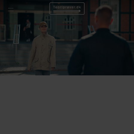
Læs højt
Regler og tips
Guide til teoriprøven
Denne guide giver et overblik over vigtige færdselsregler og
sikkerhedsforanstaltninger. Læs om bilens maksimummål,