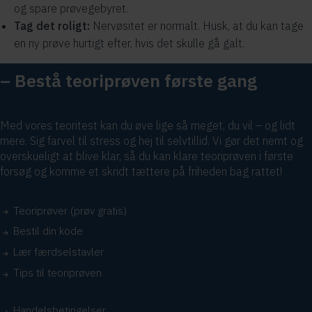
og spare prøvegebyret.
Tag det roligt:
Nervøsitet er normalt. Husk, at du kan tage
en ny prøve hurtigt efter, hvis det skulle gå galt.
– Bestå teoriprøven første gang
Med vores teoritest kan du øve lige så meget, du vil – og lidt
mere. Sig farvel til stress og hej til selvtillid. Vi gør det nemt og
overskueligt at blive klar, så du kan klare teoriprøven i første
forsøg og komme et skridt tættere på friheden bag rattet!
Teoriprøver (prøv gratis)
Bestil din kode
Lær færdselstavler
Tips til teoriprøven
Handelsbetingelser