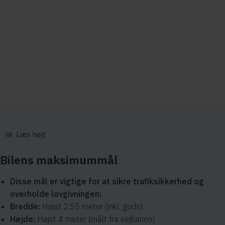
spirituskørsel, advarselstrekanten, slæbning, risikoforhold,
hastighedsgrænser, vigepligt, standsning og parkering,
overhalingsregler samt tips til teoriprøven.
Læs højt
Bilens maksimummål
Disse mål er vigtige for at sikre trafiksikkerhed og
overholde lovgivningen:
Bredde:
Højst 2,55 meter (inkl. gods).
Højde:
Højst 4 meter (målt fra vejbanen).