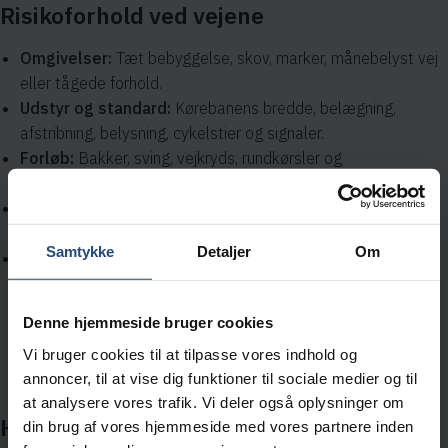
Risikoforhold ved vejene
Omgivelser:
Tæt bebyggelse, skov, marker, månebelyst vej
eller tågede forhold.
Udstyr og standard:
Kørebanens bredde, belægning,
afstribning, belysning, cykelstier og signaler.
Forløb:
Bakker, sving, vejkryds, rundkørsler og
vejindsnævringer.
Brug:
Trafiktæthed, skoleveje, indkøbscentre eller
sportspladser.
Samtykke
Detaljer
Om
Type:
Klassificering som motorvej, motortrafikvej eller
hovedvej.
Denne hjemmeside bruger cookies
Vi bruger cookies til at tilpasse vores indhold og
Læs højt
annoncer, til at vise dig funktioner til sociale medier og til
at analysere vores trafik. Vi deler også oplysninger om
Hastighedsgrænser
din brug af vores hjemmeside med vores partnere inden