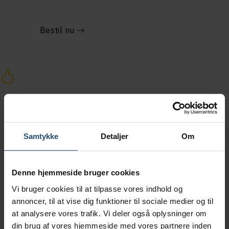
Bestil nu
30
30 dage – 199 kr
30 dages ubegrænset adgang til teoriprøver, der ligner
Samtykke
Detaljer
Om
den rigtige – øv dig så mange gange, du har brug for!
Denne hjemmeside bruger cookies
Bestil nu
Vi bruger cookies til at tilpasse vores indhold og
annoncer, til at vise dig funktioner til sociale medier og til
at analysere vores trafik. Vi deler også oplysninger om
din brug af vores hjemmeside med vores partnere inden