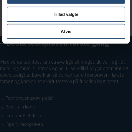
Tillad valgte
Afvis
– Bestå teoriprøven første gang
Med vores teoritest kan du øve lige så meget, du vil – og lidt
mere. Sig farvel til stress og hej til selvtillid. Vi gør det nemt og
overskueligt at blive klar, så du kan klare teoriprøven i første
forsøg og komme et skridt tættere på friheden bag rattet!
Teoriprøver (prøv gratis)
Bestil din kode
Lær færdselstavler
Tips til teoriprøven