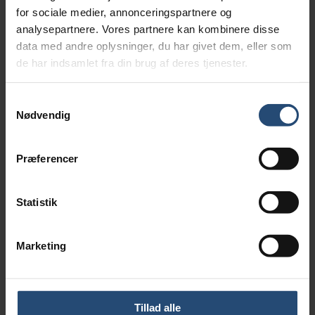
15
for sociale medier, annonceringspartnere og
analysepartnere. Vores partnere kan kombinere disse
15 dage – 119 kr
data med andre oplysninger, du har givet dem, eller som
15 dages ubegrænset adgang til teoriprøver, der ligner
de har indsamlet fra din brug af deres tjenester.
den rigtige – øv dig så mange gange, du har brug for!
Samtykkevalg
Nødvendig
Bestil nu
Præferencer
7
Statistik
7 dage – 89 kr
7 dages ubegrænset adgang til teoriprøver, der ligner
Marketing
den rigtige – øv dig så mange gange, du har brug for!
Bestil nu
Tillad alle