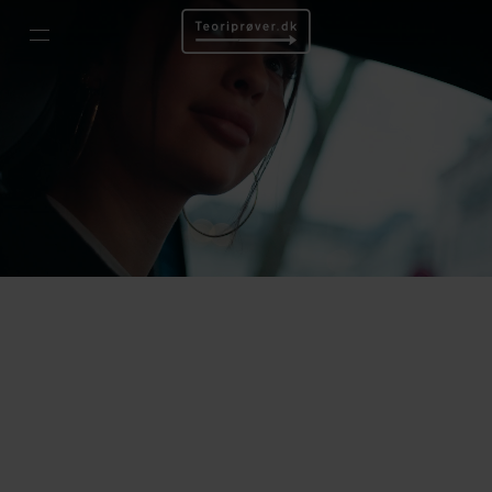
60
60 dage – 249 kr
60 dages ubegrænset adgang til teoriprøver, der ligner
den rigtige – øv dig så mange gange, du har brug for!