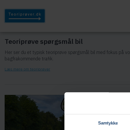
Teoriprøve spørgsmål bil
Her ser du et typisk teoriprøve spørgsmål bil med fokus på v
bagfrakommende trafik.
Læs mere om teoriprøver
Samtykke