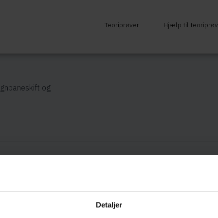
Teoriprøver
Hjælp til teoriprø
ognbaneskift og
Hvad skal du være
Detaljer
Venstre vognbane o