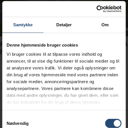
Samtykke
Detaljer
Om
Hvad skal du være særlig opmærksom på
Denne hjemmeside bruger cookies
her?
Vi bruger cookies til at tilpasse vores indhold og
annoncer, til at vise dig funktioner til sociale medier og til
at analysere vores trafik. Vi deler også oplysninger om
Motortrafikvej begynder.
din brug af vores hjemmeside med vores partnere inden
for sociale medier, annonceringspartnere og
analysepartnere. Vores partnere kan kombinere disse
data med andre oplysninger, du har givet dem, eller som
Krydsende færdsel forude.
de har indsamlet fra din brug af deres tjenester.
Samtykkevalg
Motorvej begynder.
Nødvendig