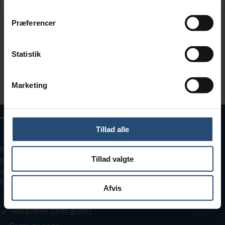
Præferencer
Statistik
Bestil adgang
Marketing
Prøv gratis teoriprøve
– Bestå teoriprøven første gang
Tillad alle
Med vores teoritest kan du øve lige så meget, du vil – og lidt
Tillad valgte
mere. Sig farvel til stress og hej til selvtillid. Vi gør det nemt og
overskueligt at blive klar, så du kan klare teoriprøven i første
forsøg og komme et skridt tættere på friheden bag rattet!
Afvis
Teoriprøver (prøv gratis)