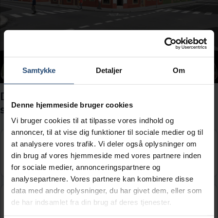
Samtykke
Detaljer
Om
Du kører frem til midten af krydset for at
Denne hjemmeside bruger cookies
svinge til venstre. Hvad gør du?
Vi bruger cookies til at tilpasse vores indhold og
annoncer, til at vise dig funktioner til sociale medier og til
Jeg fuldfører venstresvinget med det
at analysere vores trafik. Vi deler også oplysninger om
samme.
din brug af vores hjemmeside med vores partnere inden
for sociale medier, annonceringspartnere og
analysepartnere. Vores partnere kan kombinere disse
data med andre oplysninger, du har givet dem, eller som
Jeg kører frem til fodgængerfeltet i venstre
de har indsamlet fra din brug af deres tjenester.
side og standser her.