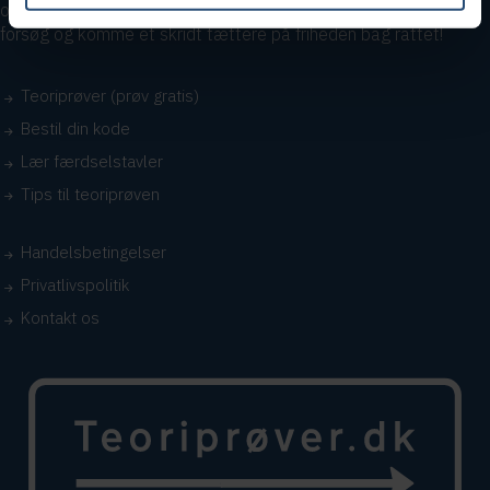
overskueligt at blive klar, så du kan klare teoriprøven i første
forsøg og komme et skridt tættere på friheden bag rattet!
Teoriprøver (prøv gratis)
Bestil din kode
Lær færdselstavler
Tips til teoriprøven
Handelsbetingelser
Privatlivspolitik
Kontakt os