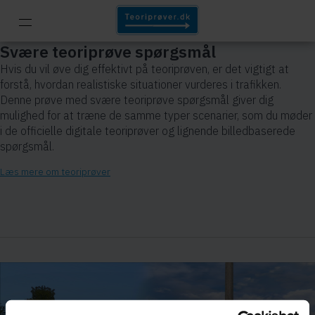
Svære teoriprøve spørgsmål
Hvis du vil øve dig effektivt på teoriprøven, er det vigtigt at
forstå, hvordan realistiske situationer vurderes i trafikken.
Denne prøve med svære teoriprøve spørgsmål giver dig
mulighed for at træne de samme typer scenarier, som du møder
i de officielle digitale teoriprøver og lignende billedbaserede
spørgsmål.
Læs mere om teoriprøver