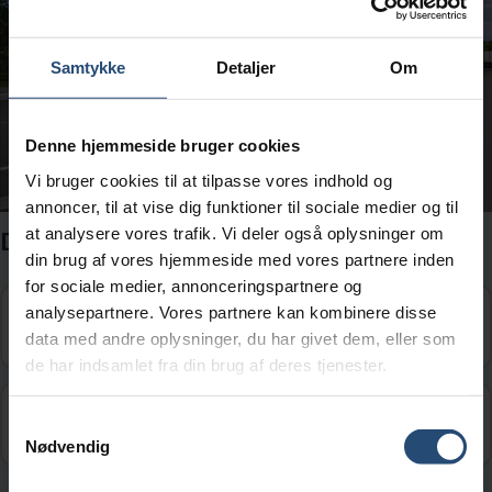
Samtykke
Detaljer
Om
Denne hjemmeside bruger cookies
Vi bruger cookies til at tilpasse vores indhold og
annoncer, til at vise dig funktioner til sociale medier og til
at analysere vores trafik. Vi deler også oplysninger om
Du har lige henstillet den blå bil her.
din brug af vores hjemmeside med vores partnere inden
for sociale medier, annonceringspartnere og
analysepartnere. Vores partnere kan kombinere disse
Det er tilladt at standse her i 2-3 minutter.
data med andre oplysninger, du har givet dem, eller som
de har indsamlet fra din brug af deres tjenester.
Det er forbudt at parkere bilen her.
Samtykkevalg
Nødvendig