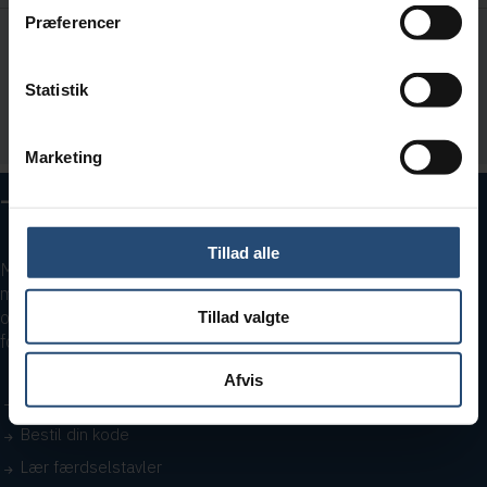
Præferencer
Bestil adgang
Statistik
Prøv gratis teoriprøve
Marketing
– Bestå teoriprøven første gang
Tillad alle
Med vores teoritest kan du øve lige så meget, du vil – og lidt
mere. Sig farvel til stress og hej til selvtillid. Vi gør det nemt og
overskueligt at blive klar, så du kan klare teoriprøven i første
Tillad valgte
forsøg og komme et skridt tættere på friheden bag rattet!
Afvis
Teoriprøver (prøv gratis)
Bestil din kode
Lær færdselstavler