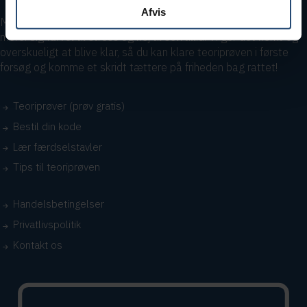
Afvis
Med vores teoritest kan du øve lige så meget, du vil – og lidt
mere. Sig farvel til stress og hej til selvtillid. Vi gør det nemt og
overskueligt at blive klar, så du kan klare teoriprøven i første
forsøg og komme et skridt tættere på friheden bag rattet!
Teoriprøver (prøv gratis)
Bestil din kode
Lær færdselstavler
Tips til teoriprøven
Handelsbetingelser
Privatlivspolitik
Kontakt os