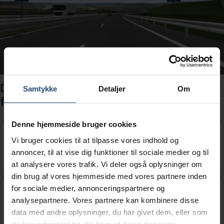
Du skal ligeud ad vejen. Hvordan vil du
Samtykke
Detaljer
Om
fortsætte?
Denne hjemmeside bruger cookies
Længere fremme skal jeg køre efter reglen
Vi bruger cookies til at tilpasse vores indhold og
for vognbaneskift.
annoncer, til at vise dig funktioner til sociale medier og til
at analysere vores trafik. Vi deler også oplysninger om
din brug af vores hjemmeside med vores partnere inden
for sociale medier, annonceringspartnere og
Længere fremme skal jeg køre efter reglen
analysepartnere. Vores partnere kan kombinere disse
for sammenfletning.
data med andre oplysninger, du har givet dem, eller som
de har indsamlet fra din brug af deres tjenester.