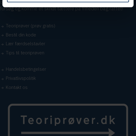
overskueligt at blive klar, så du kan klare teoriprøven i første
forsøg og komme et skridt tættere på friheden bag rattet!
Teoriprøver (prøv gratis)
Bestil din kode
Lær færdselstavler
Tips til teoriprøven
Handelsbetingelser
Privatlivspolitik
Kontakt os