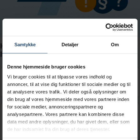
Hvis du har dit kørekort på din telefon,
Samtykke
Detaljer
Om
hvad er så korrekt?
Denne hjemmeside bruger cookies
Kørekortet på min telefon gælder kun i
Vi bruger cookies til at tilpasse vores indhold og
Danmark.
annoncer, til at vise dig funktioner til sociale medier og til
at analysere vores trafik. Vi deler også oplysninger om
din brug af vores hjemmeside med vores partnere inden
for sociale medier, annonceringspartnere og
Jeg skal også medbringe mit kørekort når
analysepartnere. Vores partnere kan kombinere disse
jeg kører bil, selv om jeg har det på min
data med andre oplysninger, du har givet dem, eller som
telefon.
de har indsamlet fra din brug af deres tjenester.