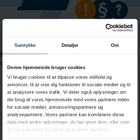
Samtykke
Detaljer
Om
Hvilket udsagn er rigtigt angående bilens
dæk?
Denne hjemmeside bruger cookies
Vi bruger cookies til at tilpasse vores indhold og
Det er tilladt at have sommerhjul på de
annoncer, til at vise dig funktioner til sociale medier og til
forreste dæk og vinterhjul på de bagerste
at analysere vores trafik. Vi deler også oplysninger om
dæk på samme tid.
din brug af vores hjemmeside med vores partnere inden
for sociale medier, annonceringspartnere og
analysepartnere. Vores partnere kan kombinere disse
data med andre oplysninger, du har givet dem, eller som
Dybden på slidbanen i dækket skal være
de har indsamlet fra din brug af deres tjenester.
mindst 1,0 mm.