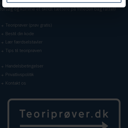
overskueligt at blive klar, så du kan klare teoriprøven i første
forsøg og komme et skridt tættere på friheden bag rattet!
Teoriprøver (prøv gratis)
Bestil din kode
Lær færdselstavler
Tips til teoriprøven
Handelsbetingelser
Privatlivspolitik
Kontakt os