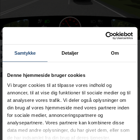
Du er ved at indhente bilen foran, der
Samtykke
Detaljer
Om
kører ca. 70 km/t. Der er ingen kørende
bagude skjult i de blinde vinkler. Hvad
gør du?
Denne hjemmeside bruger cookies
Vi bruger cookies til at tilpasse vores indhold og
annoncer, til at vise dig funktioner til sociale medier og til
Jeg er særlig opmærksom på
at analysere vores trafik. Vi deler også oplysninger om
kørebanestriber.
din brug af vores hjemmeside med vores partnere inden
for sociale medier, annonceringspartnere og
analysepartnere. Vores partnere kan kombinere disse
Jeg skifter til venstre bane med det samme.
data med andre oplysninger, du har givet dem, eller som
de har indsamlet fra din brug af deres tjenester.